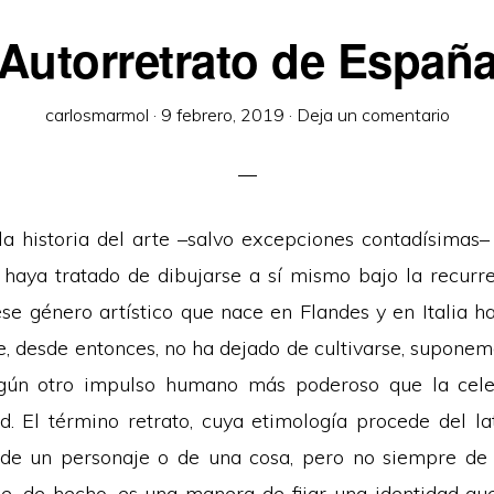
Autorretrato de Españ
carlosmarmol
·
9 febrero, 2019
·
Deja un comentario
la historia del arte –salvo excepciones contadísimas–
 haya tratado de dibujarse a sí mismo bajo la recurr
ese género artístico que nace en Flandes y en Italia ha
ue, desde entonces, no ha dejado de cultivarse, supone
ngún otro impulso humano más poderoso que la cele
d. El término retrato, cuya etimología procede del la
 de un personaje o de una cosa, pero no siempre de 
se, de hecho, es una manera de fijar una identidad qu