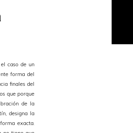
a
 el caso de un
ente forma del
cia finales del
mos que porque
bración de la
tín
,
designa la
forma exacta.
e no tiene que