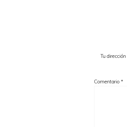
Interacc
con
los
lectores
Tu dirección
Comentario
*