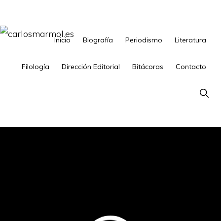
Saltar
Saltar
a
al
la
contenido
Inicio
Biografía
Periodismo
Literatura
CARLOSMARMOL.ES
Periodismo
navegación
principal
'indie'
Filología
Dirección Editorial
Bitácoras
Contacto
principal
|
Show
Literatura
Searc
'underground'
|
Edición
'avant-
garde'