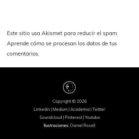
Este sitio usa Akismet para reducir el spam.
Aprende cómo se procesan los datos de tus
comentarios.
Copyright © 2026
Linkedin
|
Medium
|
Academia
|
Twitter
Soundcloud
|
Pinterest
|
Youtube
Ilustraciones:
Daniel Rosell