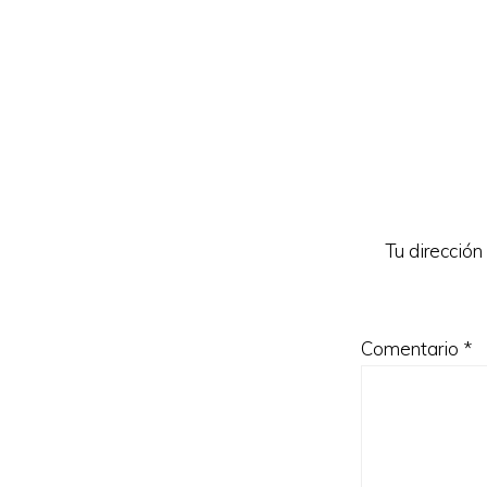
Interacc
con
los
lectores
Tu dirección
Comentario
*