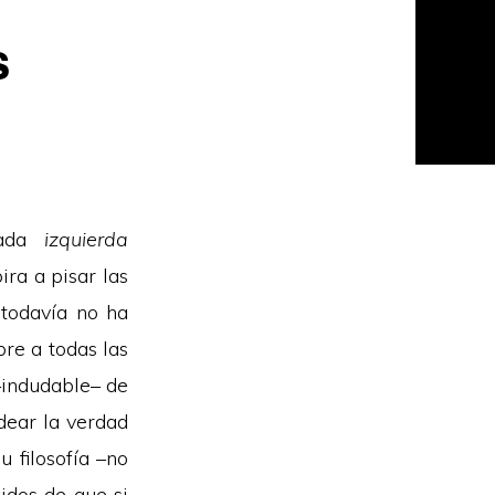
s
nada
izquierda
pira a pisar las
 todavía no ha
re a todas las
–indudable– de
dear la verdad
 filosofía –no
idos de que si