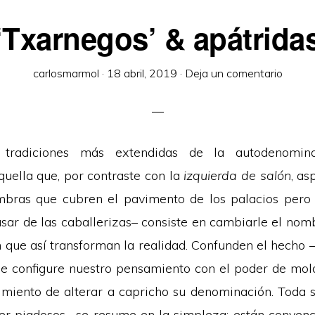
‘Txarnegos’ & apátrida
carlosmarmol
·
18 abril, 2019
·
Deja un comentario
tradiciones más extendidas de la autodenomi
uella que, por contraste con la
izquierda de salón
, as
mbras que cubren el pavimento de los palacios pero
sar de las caballerizas– consiste en cambiarle el nomb
n que así transforman la realidad. Confunden el hecho 
je configure nuestro pensamiento con el poder de mol
imiento de alterar a capricho su denominación. Toda su
er piadosos– se resume en la simpleza: están convenc