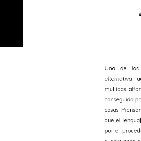
Una de las 
alternativa
–aq
mullidas alfo
conseguido pa
cosas. Piensa
que el lengua
por el proced
cuesta nada s