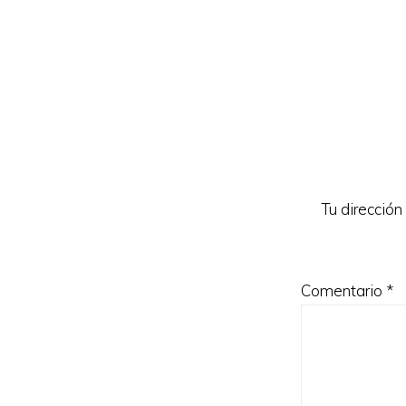
Interacc
con
los
lectores
Tu dirección
Comentario
*