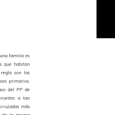
una familia es
os que habitan
regla son las
eses primarios.
caso del PP de
irantes a tan
s cruzadas más
es de la misma