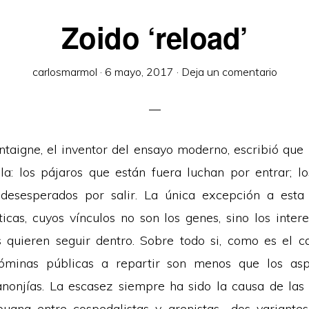
Zoido ‘reload’
carlosmarmol
·
6 mayo, 2017
·
Deja un comentario
taigne, el inventor del ensayo moderno, escribió que 
a: los pájaros que están fuera luchan por entrar; l
 desesperados por salir. La única excepción a esta 
ticas, cuyos vínculos no son los genes, sino los inter
 quieren seguir dentro. Sobre todo si, como es el 
 nóminas públicas a repartir son menos que los asp
anonjías. La escasez siempre ha sido la causa de la
 pugna entre cospedalistas y arenistas -dos variant