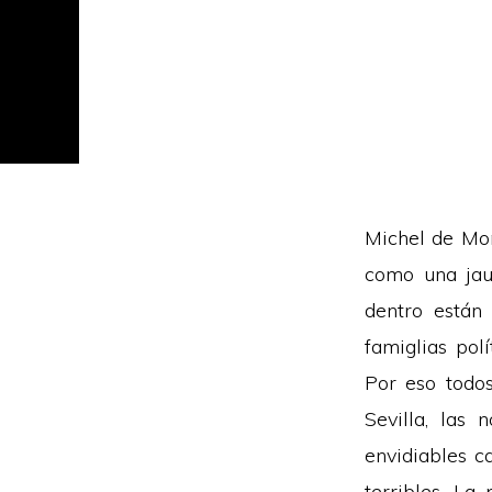
Michel de Mon
como una jaul
dentro están
famiglias polí
Por eso todos
Sevilla, las
envidiables c
terribles. La