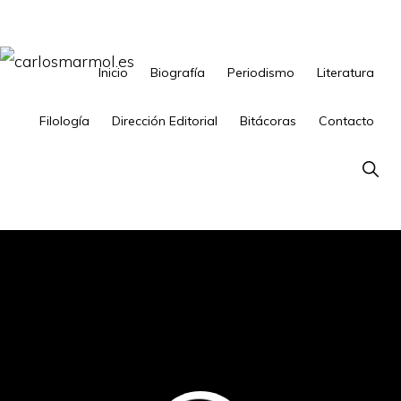
Saltar
Saltar
a
al
la
contenido
Inicio
Biografía
Periodismo
Literatura
CARLOSMARMOL.ES
Periodismo
navegación
principal
'indie'
Filología
Dirección Editorial
Bitácoras
Contacto
principal
|
Show
Literatura
Searc
'underground'
|
Edición
'avant-
garde'