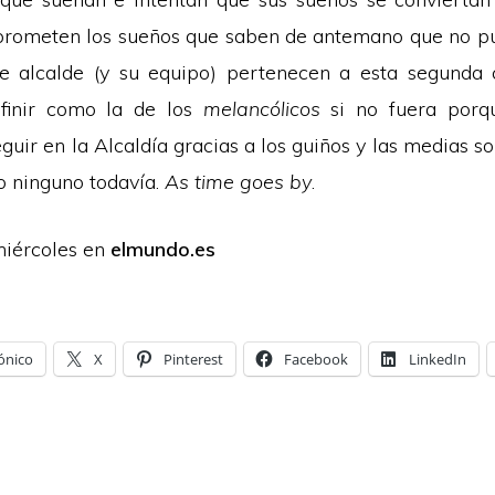
prometen los sueños que saben de antemano que no p
re alcalde (y su equipo) pertenecen a esta segunda 
finir como la de los
melancólicos
si no fuera porq
seguir en la Alcaldía gracias a los guiños y las medias s
o ninguno todavía.
As time goes by
.
miércoles en
elmundo.es
ónico
X
Pinterest
Facebook
LinkedIn