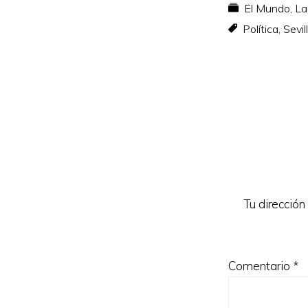
El Mundo
,
La
Política
,
Sevil
Interacc
con
los
lectores
Tu dirección
Comentario
*