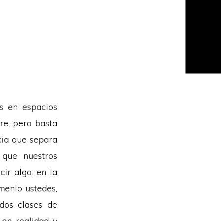
s en espacios
ire, pero basta
ncia que separa
 que nuestros
ir algo: en la
menlo ustedes,
 dos clases de
 en realidad y