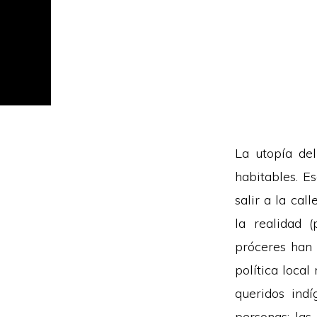
La utopía de
habitables. Es
salir a la cal
la realidad 
próceres han 
política loca
queridos ind
personas: las