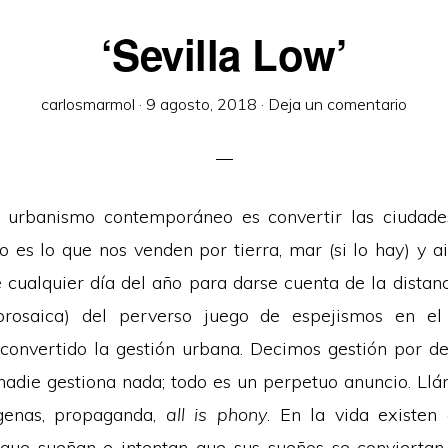
‘Sevilla Low’
carlosmarmol
·
9 agosto, 2018
·
Deja un comentario
l urbanismo contemporáneo es convertir las ciudade
o es lo que nos venden por tierra, mar (si lo hay) y a
le cualquier día del año para darse cuenta de la dista
(prosaica) del perverso juego de espejismos en el
convertido la gestión urbana. Decimos gestión por dec
l nadie gestiona nada; todo es un perpetuo anuncio. Llá
ígenas, propaganda,
all is phony
. En la vida existen
 que sueñan e intentan que sus sueños se conviertan