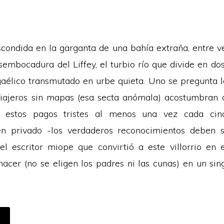
scondida en la garganta de una bahía extraña, entre v
sembocadura del Liffey, el turbio río que divide en do
gaélico transmutado en urbe quieta. Uno se pregunta l
iajeros sin mapas (esa secta anómala) acostumbran a
r estos pagos tristes al menos una vez cada cin
n privado -los verdaderos reconocimientos deben s
el escritor miope que convirtió a este villorrio en 
acer (no se eligen los padres ni las cunas) en un sing
CERCA