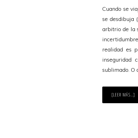
Cuando se via
se desdibuja 
arbitrio de la
incertidumbre
realidad es p
inseguridad 
sublimado. O a
A
[LEER MÁS…]
D
N
D
E