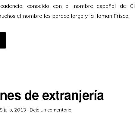
ecadencia, conocido con el nombre español de C
uchos el nombre les parece largo y la llaman Frisco.
CERCA
E
UMBO
L
ESUVIO
nes de extranjería
8 julio, 2013
·
Deja un comentario