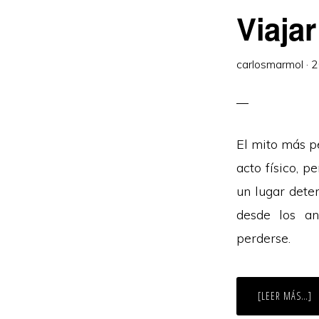
Viaja
carlosmarmol
·
2
El mito más pe
acto físico, p
un lugar deter
desde los an
perderse.
A
[LEER MÁS…]
D
V