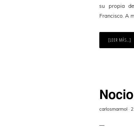
su propia d
Francisco. A m
A
[LEER MÁS…]
D
R
A
V
Nocio
carlosmarmol
·
2