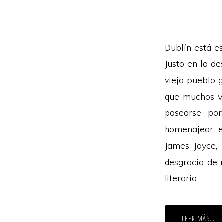
Dublín está e
Justo en la de
viejo pueblo 
que muchos v
pasearse po
homenajear e
James Joyce, 
desgracia de n
literario.
A
[LEER MÁS…]