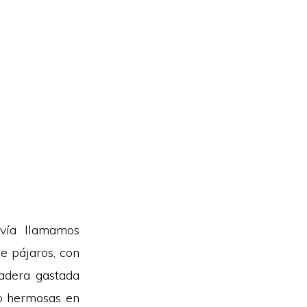
avía llamamos
e pájaros, con
madera gastada
o hermosas en