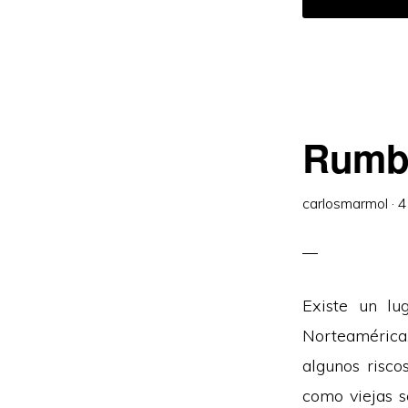
D
L
S
I
Rumbo
carlosmarmol
·
4
Existe un lu
Norteamérica,
algunos risco
como viejas 