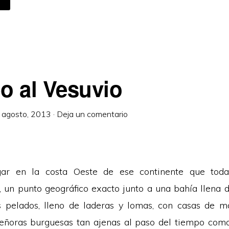
E
UGARES
IN
MPORTANCIA
 al Vesuvio
 agosto, 2013
·
Deja un comentario
gar en la costa Oeste de ese continente que tod
 un punto geográfico exacto junto a una bahía llena d
s pelados, lleno de laderas y lomas, con casas de 
señoras burguesas tan ajenas al paso del tiempo com