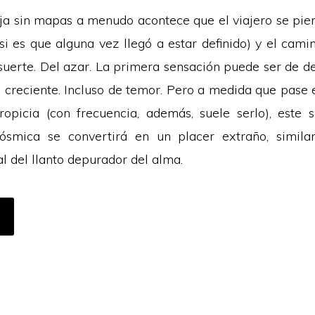
ja sin mapas a menudo acontece que el viajero se pier
(si es que alguna vez llegó a estar definido) y el cami
 suerte. Del azar. La primera sensación puede ser de d
 creciente. Incluso de temor. Pero a medida que pase el
ropicia (con frecuencia, además, suele serlo), este 
cósmica se convertirá en un placer extraño, similar
l del llanto depurador del alma.
CERCA
E
OCIONES
E
XTRANJERÍA