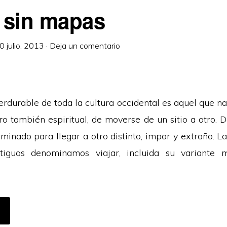
r sin mapas
0 julio, 2013
·
Deja un comentario
rdurable de toda la cultura occidental es aquel que na
ero también espiritual, de moverse de un sitio a otro. 
minado para llegar a otro distinto, impar y extraño. L
tiguos denominamos viajar, incluida su variante m
CERCA
E
IAJAR