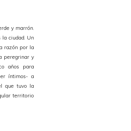
erde y marrón.
s la ciudad. Un
a razón por la
 peregrinar y
co años para
er íntimos- a
el que tuvo la
ular territorio