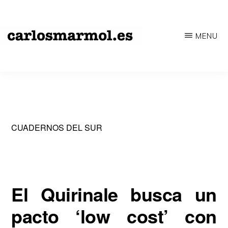
Saltar
al
MENU
contenido
CARLOSMARMOL.ES
Periodismo
principal
'indie'
|
Literatura
'underground'
CUADERNOS DEL SUR
|
Edición
'avant-
El Quirinale busca un
garde'
pacto ‘low cost’ con