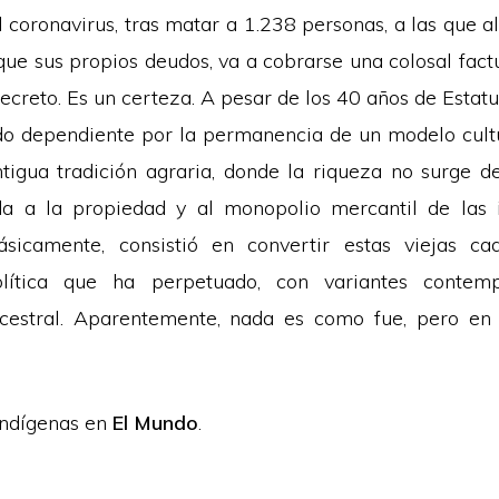
l coronavirus, tras matar a 1.238 personas, a las que a
 que sus propios deudos, va a cobrarse una colosal fac
ecreto. Es un certeza. A pesar de los 40 años de Estat
do dependiente por la permanencia de un modelo cult
ntigua tradición agraria, donde la riqueza no surge del
a a la propiedad y al monopolio mercantil de las i
ásicamente, consistió en convertir estas viejas c
política que ha perpetuado, con variantes contem
ncestral. Aparentemente, nada es como fue, pero en 
Indígenas en
El Mundo
.