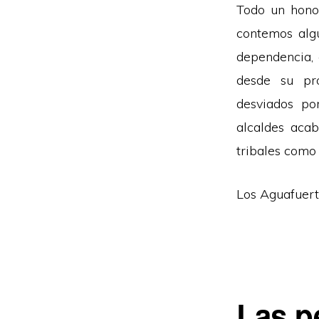
Todo un honor
contemos algu
dependencia, 
desde su pro
desviados po
alcaldes acab
tribales como
Los Aguafuer
Las p