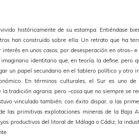
vivido históricamente de su estampa. Entiéndase bien
ros han construido sobre ella. Un retrato que ha te
 interés en unos casos; por desesperación en otros– e
imaginario identitario que, en teoría, la define, pero 
gar un papel secundario en el tablero político y otro 
nómico. En términos culturales, el Sur es uno de l
e la tradición agraria, pero –cosa que no siempre se r
estuvo vinculado también, con éxito dispar, a las prim
sde las primitivas explotaciones mineras de la Baja A
os productivos del litoral de Málaga o Cádiz, la indus
te.