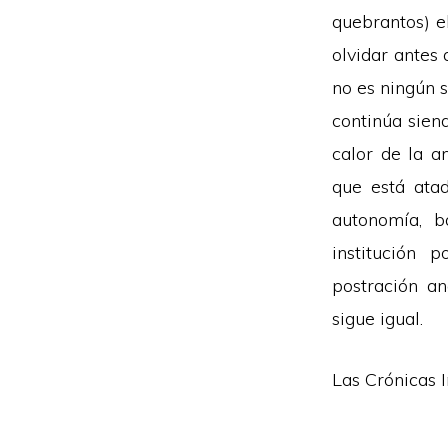
quebrantos) e
olvidar antes
no es ningún s
continúa sien
calor de la a
que está atad
autonomía, b
institución 
postración a
sigue igual.
Las Crónicas 