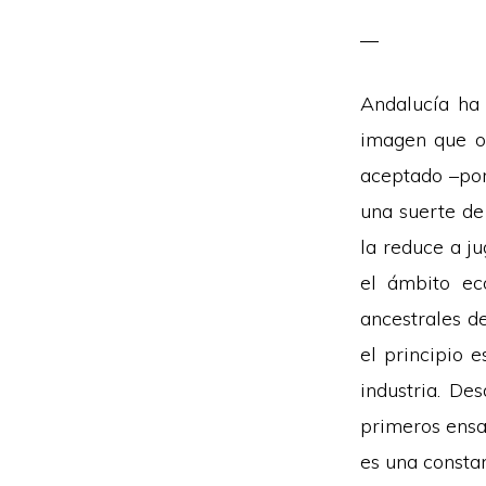
Andalucía ha 
imagen que ot
aceptado –por
una suerte de 
la reduce a ju
el ámbito eco
ancestrales d
el principio 
industria. De
primeros ensay
es una constan