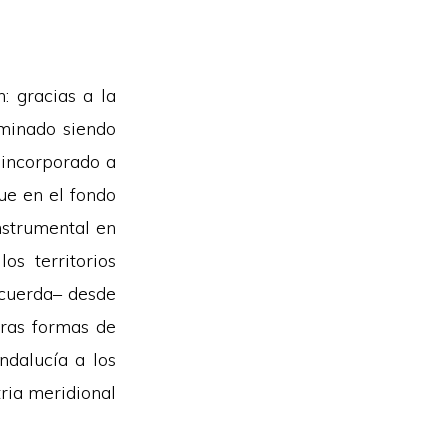
: gracias a la
rminado siendo
 incorporado a
que en el fondo
instrumental en
os territorios
ecuerda– desde
eras formas de
ndalucía a los
tria meridional