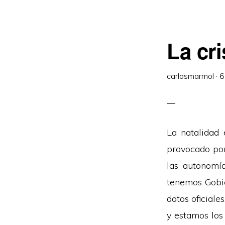
La cr
carlosmarmol
·
6
La natalidad 
provocado por
las autonomía
tenemos Gobie
datos oficial
y estamos los