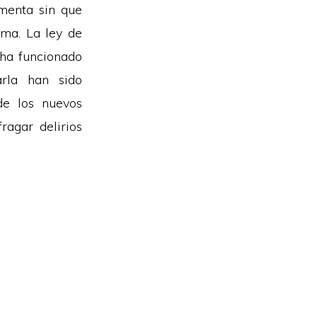
umenta sin que
ema. La ley de
 ha funcionado
arla han sido
de los nuevos
ragar delirios