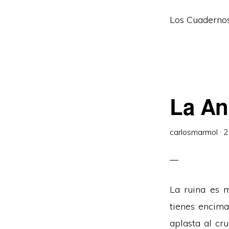
Los Cuadernos
La An
carlosmarmol
·
2
La ruina es m
tienes encima
aplasta al cr