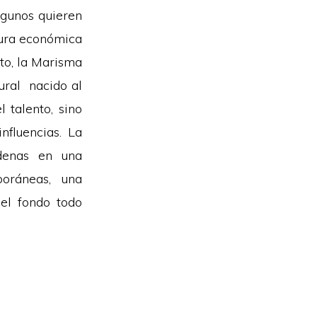
lgunos quieren
tura económica
uto, la Marisma
ural nacido al
 talento, sino
nfluencias. La
adenas en una
poráneas, una
el fondo todo