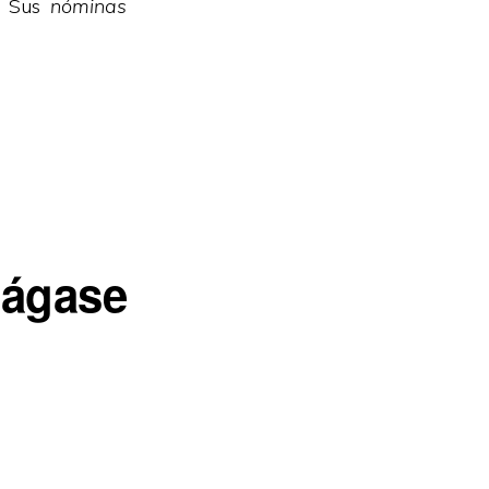
. Sus
nóminas
ágase