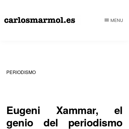
Saltar
al
MENU
contenido
CARLOSMARMOL.ES
Periodismo
principal
'indie'
|
Literatura
'underground'
PERIODISMO
|
Edición
'avant-
Eugeni Xammar, el
garde'
genio del periodismo