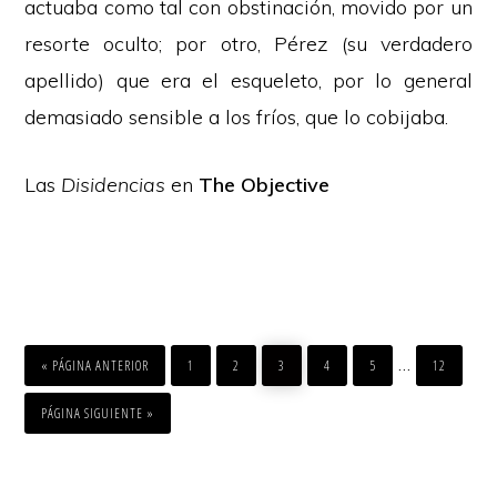
actuaba como tal con obstinación, movido por un
resorte oculto; por otro, Pérez (su verdadero
apellido) que era el esqueleto, por lo general
demasiado sensible a los fríos, que lo cobijaba.
Las
Disidencias
en
The Objective
IR
IR
IR
IR
IR
IR
IR
Páginas
…
A
A
A
A
A
A
A
«
PÁGINA ANTERIOR
1
2
3
4
5
12
LA
LA
LA
LA
LA
LA
LA
PÁGINA
PÁGINA
PÁGINA
PÁGINA
PÁGINA
PÁGINA
intermedia
IR
A
PÁGINA SIGUIENTE »
LA
omitidas